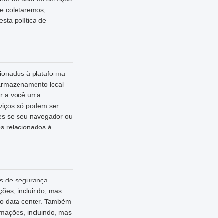
ue coletaremos,
ta política de
cionados à plataforma
 armazenamento local
er a você uma
rviços só podem ser
ies se seu navegador ou
es relacionados à
as de segurança
ões, incluindo, mas
ao data center. Também
rmações, incluindo, mas