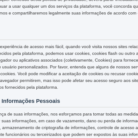
inuar a usar qualquer um dos serviços da plataforma, você concorda q
os e compartilharemos legalmente suas informações de acordo com es
xperiência de acesso mais fácil, quando você visita nossos sites rela
necidos pela plataforma, podemos usar cookies, cookies flash ou outro
egador ou aplicativos associados (coletivamente, Cookies) para fornec
e usuário personalizados. Por favor, entenda que alguns de nossos se
ookies. Você pode modificar a aceitação de cookies ou recusar cook
navegador permitirem, mas isso pode afetar seu acesso seguro aos sit
os fornecidos pela plataforma.
 Informações Pessoais
nça de suas informações, nos esforçamos para tomar todas as medid
r suas informações, em caso de vazamento, dano ou perda de informaç
L, armazenamento de criptografia de informações, controle de acesso 
te funcionários ou terceirizados que podem ser expostos às suas info