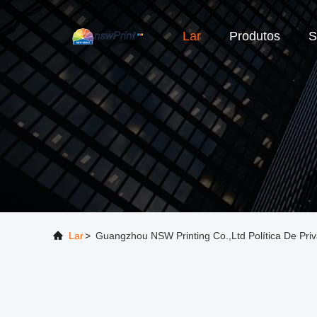
Lar
Produtos
S
Lar
>
Guangzhou NSW Printing Co.,ltd Política De Pri