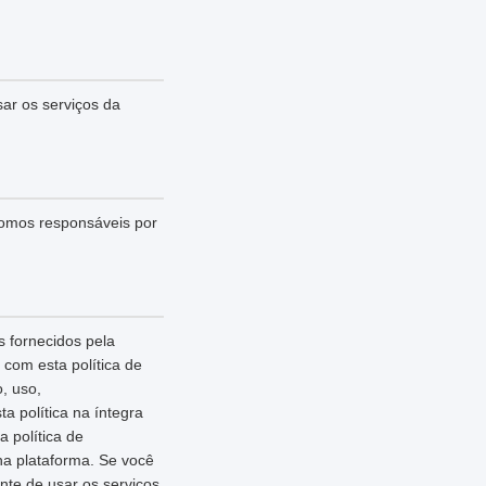
sar os serviços da
somos responsáveis por
 fornecidos pela
com esta política de
, uso,
 política na íntegra
 política de
na plataforma. Se você
nte de usar os serviços