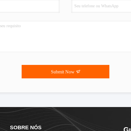
Submit Now
SOBRE NÓS
Gu