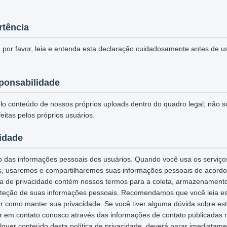
rtência
 por favor, leia e entenda esta declaração cuidadosamente antes de u
ponsabilidade
o conteúdo de nossos próprios uploads dentro do quadro legal; não 
eitas pelos próprios usuários.
cidade
 das informações pessoais dos usuários. Quando você usa os serviços
s, usaremos e compartilharemos suas informações pessoais de acordo 
tica de privacidade contém nossos termos para a coleta, armazenamento
teção de suas informações pessoais. Recomendamos que você leia esta
r como manter sua privacidade. Se você tiver alguma dúvida sobre esta
ar em contato conosco através das informações de contato publicadas 
quer conteúdo desta política de privacidade, deverá parar imediatame