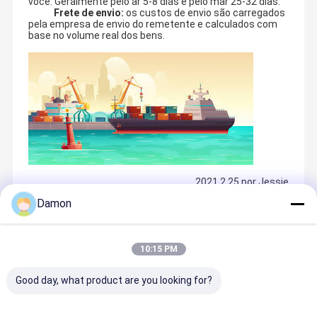
você. Geralmente pelo ar 5-8 dias e pelo mar 25-32 dias.
Frete de envio:
os custos de envio são carregados
pela empresa de envio do remetente e calculados com
base no volume real dos bens.
2021.2.25 por Jessie
Damon
Recommended Products
Guangzhou NSWprint foi estabelecido em 1999, que é
10:15 PM
dedicado a fabricar caixas de presente de papel
impressas feitas sob encomenda, caixas de papel rígidas,
Lar
Produtos
Sobre Nós
Visita À
Good day, what product are you looking for?
Fábrica
caixas magnéticas do fechamento, caixas de papel da
gaveta, os tubos de papel, caixas onduladas e
flauta, sacos de papel impressos, e outros produtos de