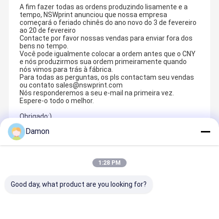
A fim fazer todas as ordens produzindo lisamente e a
tempo, NSWprint anunciou que nossa empresa
começará o feriado chinês do ano novo do 3 de fevereiro
ao 20 de fevereiro
Contacte por favor nossas vendas para enviar fora dos
bens no tempo.
Você pode igualmente colocar a ordem antes que o CNY
e nós produzirmos sua ordem primeiramente quando
nós vimos para trás à fábrica.
Para todas as perguntas, os pls contactam seu vendas
ou contato sales@nswprint.com
Nós responderemos a seu e-mail na primeira vez.
Espere-o todo o melhor.
Obrigado:)
Damon
Recommended Products
1:28 PM
Good day, what product are you looking for?
Matte
Glossy
Pacote de
Tubo de