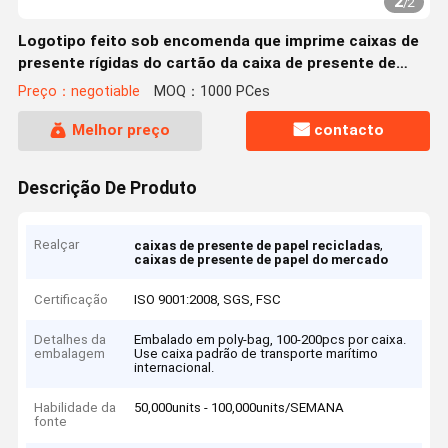
2
/
2
Logotipo feito sob encomenda que imprime caixas de
presente rígidas do cartão da caixa de presente de
papel metálica
Preço：negotiable
MOQ：1000 PCes
Melhor preço
contacto
Descrição De Produto
Realçar
,
caixas de presente de papel recicladas
caixas de presente de papel do mercado
Certificação
ISO 9001:2008, SGS, FSC
Detalhes da
Embalado em poly-bag, 100-200pcs por caixa.
embalagem
Use caixa padrão de transporte marítimo
internacional.
Habilidade da
50,000units - 100,000units/SEMANA
fonte