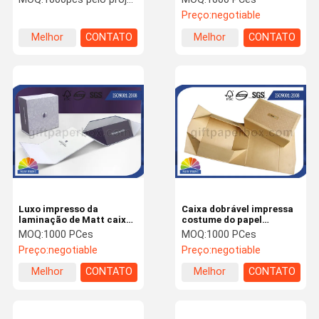
mão do presente da caixa
Preço:
negotiable
do vinho do cartão
Melhor
CONTATO
Melhor
CONTATO
preço
preço
Luxo impresso da
Caixa dobrável impressa
laminação de Matt caixa
costume do papel
de presente dobrável
dobrável rígido do cartão
MOQ:
1000 PCes
MOQ:
1000 PCes
preta para o vinho ou o
da caixa de presente
Preço:
negotiable
Preço:
negotiable
cosmético
Melhor
CONTATO
Melhor
CONTATO
preço
preço