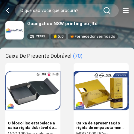
Guangzhou NSW printing co.,ltd
28
5.0
Fornecedor verificado
YEARS
Caixa De Presente Dobrável
(70)
O bloco liso estabelece a
Caixa de apresentação
caixa rígida dobrável do
rígida de empacotamento
fechamento magnético
de dobramento feito a
MOQ:
1000pcs pelo projeto/tamanho
MOQ:
1000 PCes