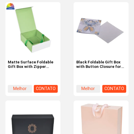
Matte Surface Foldable
Black Foldable Gift Box
Gift Box with Zipper
with Button Closure for
Closure and Rectangle
Cosmetics
Design
Melhor
CONTATO
Melhor
CONTATO
preço
preço