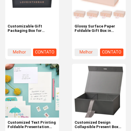
Customizable Gift
Glossy Surface Paper
Packaging Box for
Foldable Gift Box in
Jewelry and Cosmetics in
Rectangle Shape for Easy
White Black Red or Pink
Storage
Melhor
CONTATO
Melhor
CONTATO
preço
preço
Lar
Produtos
Sobre Nós
Visita À
Fábrica
Customized Text Printing
Customized Design
Foldable Presentation
Collapsible Present Box