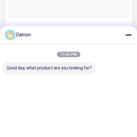
Continue
Damon
11:51 PM
Nossas Categorias
Good day, what product are you looking for?
Caixa de
Caixa de
Caixa de
Caixa de
presente de
presente
presente
papel da
papel
dobrável
articulada da
gaveta
tampa