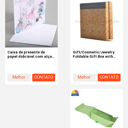
Tubo de empacotamento de papel
Caixa rígida do ombro
Tubo de papel composto
Caixa ondulada do encarregado do envio da correspondência
Caixa de presente de
Gift/Cosmetic/Jewelry
papel dobrável com alça
Foldable Gift Box with
caixa de empacotamento ondulada
de fita para
Zipper Closure
presente/cosméticos/joias
Design conveniente e que
Saco de papel do presente
economiza espaço
Melhor
CONTATO
Melhor
CONTATO
Sacos de compras de papel
preço
preço
Sacos de papel de Kraft
Cartões feitos sob encomenda
Acessórios de empacotamento