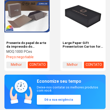
Presente do papel de arte
Large Paper Gift
da impressão do
Presentation Carton for
logotipo/caixas de
Attractive Presentation
MOQ:
1000 PCes
empacotamento do
Preço:
negotiable
relógio, caixa de papel de
empacotamento dobrável
Melhor
CONTATO
Melhor
CONTATO
preço
preço
Economize seu tempo
Deixe-nos contatar os melhores produtos
com você.
Dê a sua exigência